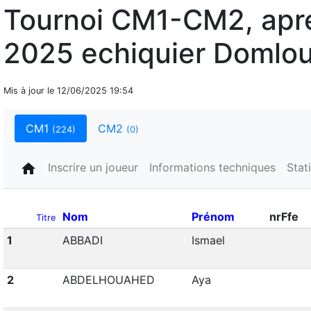
Tournoi CM1-CM2, apres
2025 echiquier Domlo
Mis à jour le 12/06/2025 19:54
CM1
CM2
(224)
(0)
home
Inscrire un joueur
Informations techniques
Stat
Nom
Prénom
nrFfe
Titre
1
ABBADI
Ismael
2
ABDELHOUAHED
Aya