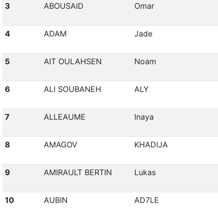
3
ABOUSAID
Omar
4
ADAM
Jade
5
AIT OULAHSEN
Noam
6
ALI SOUBANEH
ALY
7
ALLEAUME
Inaya
8
AMAGOV
KHADIJA
9
AMIRAULT BERTIN
Lukas
10
AUBIN
AD7LE