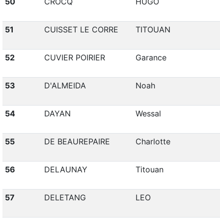
50
CROCQ
HUGO
51
CUISSET LE CORRE
TITOUAN
52
CUVIER POIRIER
Garance
53
D'ALMEIDA
Noah
54
DAYAN
Wessal
55
DE BEAUREPAIRE
Charlotte
56
DELAUNAY
Titouan
57
DELETANG
LEO