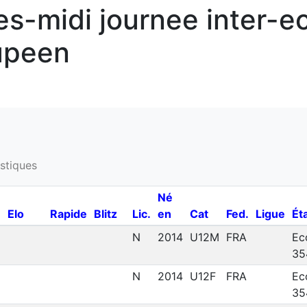
-midi journee inter-ec
upeen
istiques
Né
Elo
Rapide
Blitz
Lic.
en
Cat
Fed.
Ligue
Ét
N
2014
U12M
FRA
Ec
35
N
2014
U12F
FRA
Ec
35