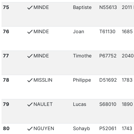
check
75
MINDE
Baptiste
N55613
2011 
check
76
MINDE
Joan
T61130
1685
check
77
MINDE
Timothe
P67752
2040
check
78
MISSLIN
Philippe
D51692
1783
check
79
NAULET
Lucas
S68010
1890
check
80
NGUYEN
Sohayb
P52061
1743 