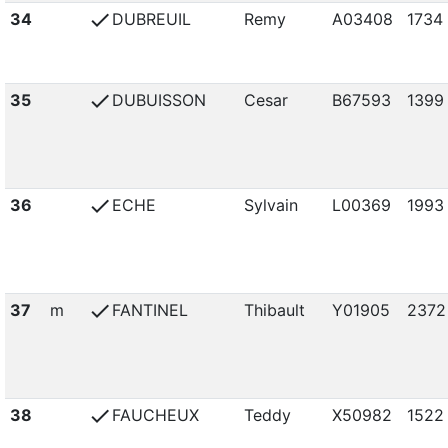
check
34
DUBREUIL
Remy
A03408
1734
check
35
DUBUISSON
Cesar
B67593
1399
check
36
ECHE
Sylvain
L00369
1993
check
37
m
FANTINEL
Thibault
Y01905
2372
check
38
FAUCHEUX
Teddy
X50982
1522