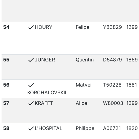
check
54
HOURY
Felipe
Y83829
1299
check
55
JUNGER
Quentin
D54879
1869
check
56
Matvei
T50228
1681 
KORCHALOVSKII
check
57
KRAFFT
Alice
W80003
1399
check
58
L'HOSPITAL
Philippe
A06721
1820