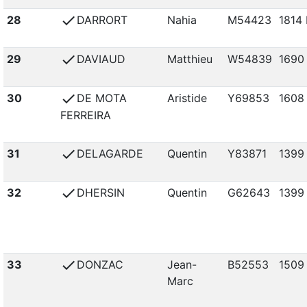
check
28
DARRORT
Nahia
M54423
1814 
check
29
DAVIAUD
Matthieu
W54839
1690
check
30
DE MOTA
Aristide
Y69853
1608
FERREIRA
check
31
DELAGARDE
Quentin
Y83871
1399
check
32
DHERSIN
Quentin
G62643
1399
check
33
DONZAC
Jean-
B52553
1509
Marc