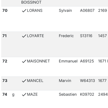
BOISSINOT
check
70
LORANS
Sylvain
A06807
2169
check
71
LOYARTE
Frederic
S13116
1457
check
72
MAISONNET
Emmanuel
A69125
1671 
check
73
MANCEL
Marvin
W64313
1677 
check
74
g
MAZE
Sebastien
K09702
2494