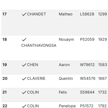
check
17
CHANDET
Matheo
L58628
1299
check
18
Nouaym
P52059
1929
CHANTHAVONGSA
check
19
CHEN
Aaron
W79612
1583
check
20
CLAVERIE
Quentin
W54576
1667
check
21
COLIN
Felix
S59844
1732
check
22
COLIN
Penelope
P51572
1792