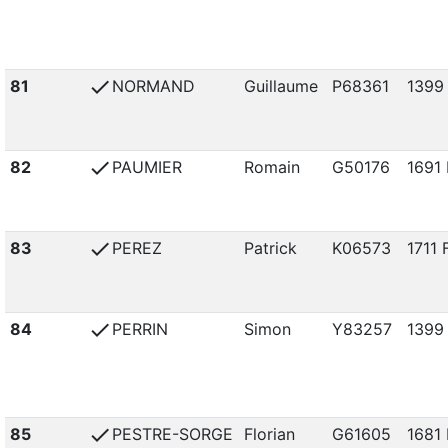
check
81
NORMAND
Guillaume
P68361
1399
check
82
PAUMIER
Romain
G50176
1691 
check
83
PEREZ
Patrick
K06573
1711 
check
84
PERRIN
Simon
Y83257
1399
check
85
PESTRE-SORGE
Florian
G61605
1681 