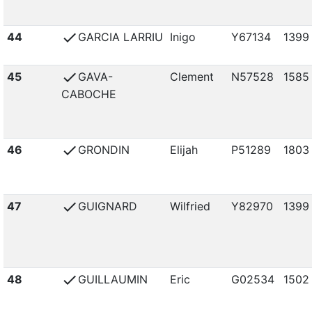
check
44
GARCIA LARRIU
Inigo
Y67134
1399
check
45
GAVA-
Clement
N57528
1585
CABOCHE
check
46
GRONDIN
Elijah
P51289
1803
check
47
GUIGNARD
Wilfried
Y82970
1399
check
48
GUILLAUMIN
Eric
G02534
1502