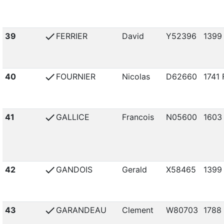
check
39
FERRIER
David
Y52396
1399
check
40
FOURNIER
Nicolas
D62660
1741 
check
41
GALLICE
Francois
N05600
1603
check
42
GANDOIS
Gerald
X58465
1399
check
43
GARANDEAU
Clement
W80703
1788