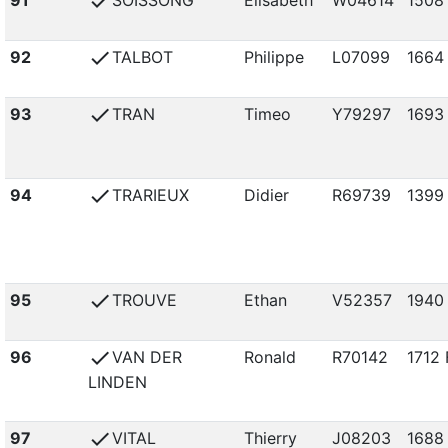
check
check
92
TALBOT
Philippe
L07099
1664
check
93
TRAN
Timeo
Y79297
1693
check
94
TRARIEUX
Didier
R69739
1399
check
95
TROUVE
Ethan
V52357
1940
check
96
VAN DER
Ronald
R70142
1712 
LINDEN
check
97
VITAL
Thierry
J08203
1688