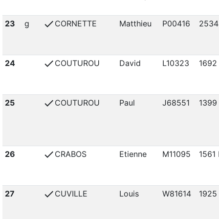
check
23
g
CORNETTE
Matthieu
P00416
2534
check
24
COUTUROU
David
L10323
1692
check
25
COUTUROU
Paul
J68551
1399
check
26
CRABOS
Etienne
M11095
1561 
check
27
CUVILLE
Louis
W81614
1925