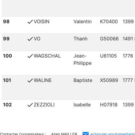
check
98
VOISIN
Valentin
K70400
1399
check
99
VO
Thanh
G50066
1491 
check
100
WAGSCHAL
Jean-
U61105
1776 
Philippe
check
101
WALINE
Baptiste
X50989
1777 
check
102
ZEZZIOLI
Isabelle
H07918
1399
email
Contacter l'organisateur : Alain MAILLER
echiquier-aquitaine@agj