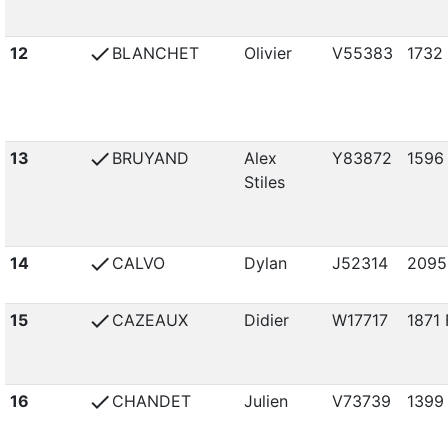
check
12
BLANCHET
Olivier
V55383
1732
check
13
BRUYAND
Alex
Y83872
1596
Stiles
check
14
CALVO
Dylan
J52314
2095
check
15
CAZEAUX
Didier
W17717
1871 
check
16
CHANDET
Julien
V73739
1399