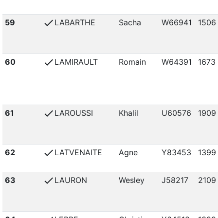
check
59
LABARTHE
Sacha
W66941
1506
check
60
LAMIRAULT
Romain
W64391
1673
check
61
LAROUSSI
Khalil
U60576
1909
check
62
LATVENAITE
Agne
Y83453
1399
check
63
LAURON
Wesley
J58217
2109