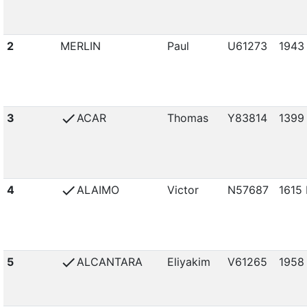
2
MERLIN
Paul
U61273
1943
check
3
ACAR
Thomas
Y83814
1399
check
4
ALAIMO
Victor
N57687
1615 
check
5
ALCANTARA
Eliyakim
V61265
1958