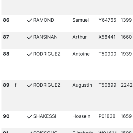
check
86
RAMOND
Samuel
Y64765
1399
check
87
RANSINAN
Arthur
X58441
1660
check
88
RODRIGUEZ
Antoine
T50900
1939
check
89
f
RODRIGUEZ
Augustin
T50899
2242
check
90
SHAKESSI
Hossein
P01838
1659
91
SOISSONG
Elisabeth
W04614
1508