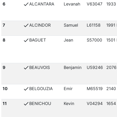
check
6
ALCANTARA
Levanah
V63047
1933
check
7
ALCINDOR
Samuel
L61158
1991 
check
8
BAGUET
Jean
S57000
1501 
check
9
BEAUVOIS
Benjamin
U59246
2076
check
10
BELGOUZIA
Emir
M65519
2140
check
11
BENICHOU
Kevin
V04294
1654