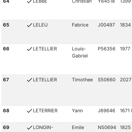
check
64
LEBBE
Christian
Y64518
1399
check
65
LELEU
Fabrice
J00497
1834
check
66
LETELLIER
Louis-
P56356
1977 
Gabriel
check
67
LETELLIER
Timothee
S50660
2027
check
68
LETERRIER
Yann
J69646
1671 
check
69
LONGIN-
Emile
N50694
1825