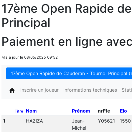
17ème Open Rapide de
Principal
Paiement en ligne ave
Mis à jour le 08/05/2025 09:52
17ème Open Rapide de Cauderan - Tournoi Principal
(
home
Inscrire un joueur
Informations techniques
Stat
Nom
Prénom
nrFfe
Elo
Titre
1
HAZIZA
Jean-
Y05621
1550
Michel