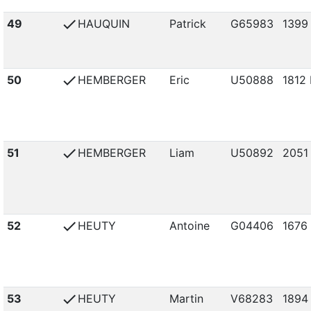
check
49
HAUQUIN
Patrick
G65983
1399
check
50
HEMBERGER
Eric
U50888
1812 
check
51
HEMBERGER
Liam
U50892
2051
check
52
HEUTY
Antoine
G04406
1676
check
53
HEUTY
Martin
V68283
1894