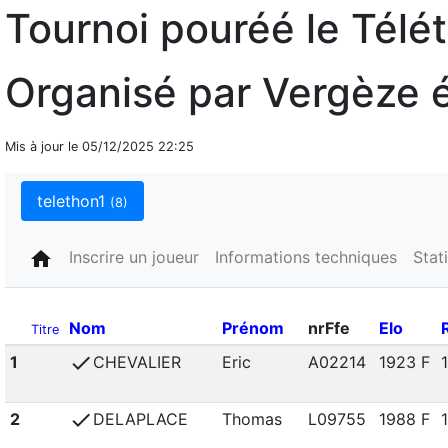
Tournoi pouréé le Télé
Organisé par Vergèze 
Mis à jour le 05/12/2025 22:25
telethon1
(8)
home
Inscrire un joueur
Informations techniques
Stat
Nom
Prénom
nrFfe
Elo
Titre
check
1
CHEVALIER
Eric
A02214
1923 F
check
2
DELAPLACE
Thomas
L09755
1988 F