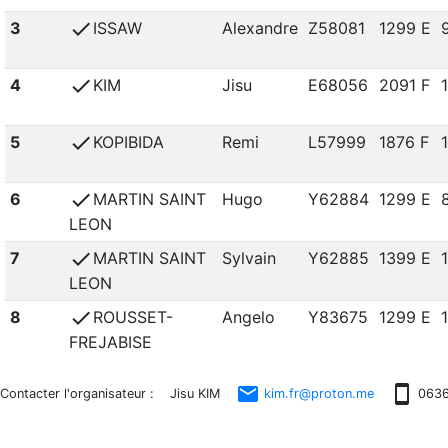
check
3
ISSAW
Alexandre
Z58081
1299 E
check
4
KIM
Jisu
E68056
2091 F
check
5
KOPIBIDA
Remi
L57999
1876 F
check
6
MARTIN SAINT
Hugo
Y62884
1299 E
LEON
check
7
MARTIN SAINT
Sylvain
Y62885
1399 E
LEON
check
8
ROUSSET-
Angelo
Y83675
1299 E
FREJABISE
email
smartphone
Contacter l'organisateur : Jisu KIM
kim.fr@proton.me
0636